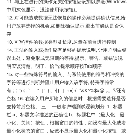
11. 与正在进行的操作无关的按钮应该加以屏蔽(Windows
中用灰色显示，没法使用该按钮)。
12. 对可能造成数据无法恢复的操作必须提供确认信息,给
用户放弃选择的机会,如删除确认提示,退出前确认是否保
存
13. 可写控件的数据类型及长度,尽量在前台进行控制
14. 非法的输入或操作应有足够的提示说明, 让用户明白错
误出处，避免形成无限期的等待,提示、警告、或错误说
明应该清楚、明了、恰当;提示顺序按Tab顺序
15. 对一些特殊符号的输入、与系统使用的符号相冲突的
字符等进行判断并阻止用户输入该字符, 特殊字符常
有；;’”><,｀‘：“［”｛、\|｝］+=)-(_*&&^%$#@!,.。?/还有
空格 16. 在读入用户所输入的信息时，根据需要选择是否
去掉前后空格。 三． 一般客户端测试逻辑划分 １. 标题
栏 a、标题文字描述的正确性 b、标题栏中（最大化、最
小化、关闭）按钮，根据窗口的特性，如没有最大化或者
最小化状态的窗口，应该不显示最大化和最小化按钮，或