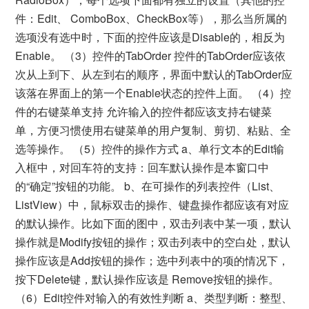
件：Edit、 ComboBox、CheckBox等），那么当所属的
选项没有选中时，下面的控件应该是Disable的，相反为
Enable。 （3）控件的TabOrder 控件的TabOrder应该依
次从上到下、从左到右的顺序，界面中默认的TabOrder应
该落在界面上的第一个Enable状态的控件上面。 （4）控
件的右键菜单支持 允许输入的控件都应该支持右键菜
单，方便习惯使用右键菜单的用户复制、剪切、粘贴、全
选等操作。 （5）控件的操作方式 a、单行文本的Edit输
入框中，对回车符的支持：回车默认操作是本窗口中
的“确定”按钮的功能。 b、在可操作的列表控件（List、
ListView）中，鼠标双击的操作、键盘操作都应该有对应
的默认操作。比如下面的图中，双击列表中某一项，默认
操作就是Modify按钮的操作；双击列表中的空白处，默认
操作应该是Add按钮的操作；选中列表中的项的情况下，
按下Delete键，默认操作应该是 Remove按钮的操作。
（6）Edit控件对输入的有效性判断 a、类型判断：整型、