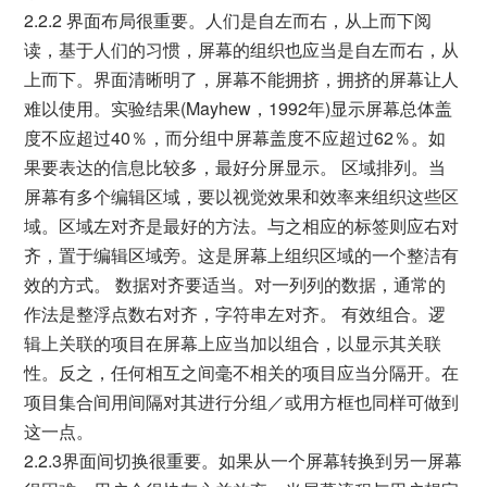
2.2.2 界面布局很重要。人们是自左而右，从上而下阅
读，基于人们的习惯，屏幕的组织也应当是自左而右，从
上而下。界面清晰明了，屏幕不能拥挤，拥挤的屏幕让人
难以使用。实验结果(Mayhew，1992年)显示屏幕总体盖
度不应超过40％，而分组中屏幕盖度不应超过62％。如
果要表达的信息比较多，最好分屏显示。 区域排列。当
屏幕有多个编辑区域，要以视觉效果和效率来组织这些区
域。区域左对齐是最好的方法。与之相应的标签则应右对
齐，置于编辑区域旁。这是屏幕上组织区域的一个整洁有
效的方式。 数据对齐要适当。对一列列的数据，通常的
作法是整浮点数右对齐，字符串左对齐。 有效组合。逻
辑上关联的项目在屏幕上应当加以组合，以显示其关联
性。反之，任何相互之间毫不相关的项目应当分隔开。在
项目集合间用间隔对其进行分组／或用方框也同样可做到
这一点。
2.2.3界面间切换很重要。如果从一个屏幕转换到另一屏幕