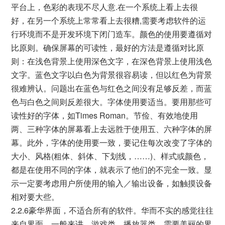
平台上，色彩的表现不尽人意.在一个系统上看上去很
好，在另一个系统上常常看上去很糟,需要考虑软件的运
行环境而不是开发环境下闭门造车。颜色的使用要遵循对
比原则。确保屏幕的可读性，最好的方法是遵循对比原
则：在浅色背景上使用深色文字，在深色背景上使用浅色
文字。蓝色文字以白色为背景很容易读，但以红色为背景
很难辨认。问题出在蓝色与红色之间没有足够反差，而蓝
色与白色之间则反差很大。字体使用要适当。要用那些可
读性好的字体，如Times Roman。节俭、有效地使用
两、三种字体的屏幕看上去远胜于使用五、六种字体的屏
幕。此外，字体的使用要一致，要记住每次改变了字体的
大小、风格(粗体、斜体、下划线，……)、样式或颜色，
都是在使用不同的字体，就表示了他们的不完全一致。显
示一定要考虑用户所使用的输入／输出设备，如触摸设备
相对要大些。
2.2.6豪华界面，不适合所有的软件。华而不实的感觉往往
来自界面。一般来讲，游戏类、播放器类，需要美丽的界