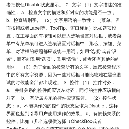
者把按钮Disable状态显示。 ２. 文字 （1）文字描述的准
确性： a、检查文字的描述和所对应的功能是否一致；
b、检查错别字。 （2）文字用语的一致性： （菜单、界
面按钮或者Label等、ToolTip、窗口标题）比如选项设
置，在主界面的有按钮可以进入选项设置对话框，或者菜
单中有菜单项可进入选项设置对话框中，那么，按钮、菜
单、对话框的标题都应该统一用词，如用“选项”或者“设
置”，而不能又用“选项”，又用“设置”，或者还有其他的的
用词。 （3）为了全面的检查所有的文字，应该检查程序
中的所有文字资源，因为一些对话框可能比较难在黑盒测
试的时候能全部都出现过。 ３. 控件 （1） 控件对齐：
a、 并排关系的控件间应该左对齐，同行的控件应该横向
对齐。 b、 有所属关系的控件应该缩进。 （2）控件状
态： a、不能操作的的控件的状态应该为Disable，这样
界面也起到引导用户使用操作的效果。 b、有依赖关系的
控件，比如（几个选项供选择（CheckBox或者
RadioBox），每个选项下面都有独立的设置（其他的控