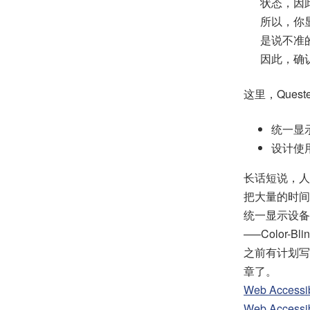
状态，因
所以，你
是说不准
因此，确
这里，Ques
统一显
设计使
长话短说，人
把大量的时间
统一显示设备
—–Color-Bl
之前有计划写
章了。
Web Acce
Web Acce