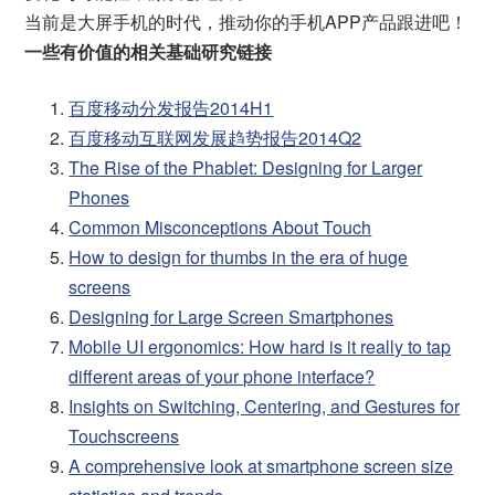
当前是大屏手机的时代，推动你的手机APP产品跟进吧！
一些有价值的相关基础研究链接
百度移动分发报告2014H1
百度移动互联网发展趋势报告2014Q2
The Rise of the Phablet: Designing for Larger
Phones
Common Misconceptions About Touch
How to design for thumbs in the era of huge
screens
Designing for Large Screen Smartphones
Mobile UI ergonomics: How hard is it really to tap
different areas of your phone interface?
Insights on Switching, Centering, and Gestures for
Touchscreens
A comprehensive look at smartphone screen size