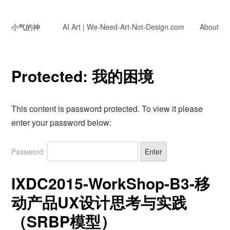
小气的神
AI Art | We-Need-Art-Not-Design.com
About
Protected: 我的困境
This content is password protected. To view it please
enter your password below:
Password:
IXDC2015-WorkShop-B3-移
动产品UX设计思考与实践
（SRBP模型）