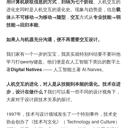
用计算机获取信息的方式
，
归纳为七个阶段
。人机交互的
进化史同时是人机交互的退化史。现象与趋势是，信息
载
体
从
不可移动→为移动→随型
，
交互
方式从
专业技能→弱
技能→回归本能
。
如果人与机器充分沟通，便不再需要交互设计。
我们家有一个一岁的宝宝，我其实就特别纠结要不要叫他
学习打qwerty键盘。他们便是在人工智能下类比的数字土
著
Digital Natives
—— 人工智能土著 AI Naives。
人机交互的进化，对人是从技能到本能的退化。技术在进
步，设计在做什么？
我们可以看一些不同的设计视角下，
大家对于设计跟技术关系的探讨。
1997年，技术与设计领域发生了一个特别事件，技术史
协会创办了《技术与文化》（ Technology and Culture）