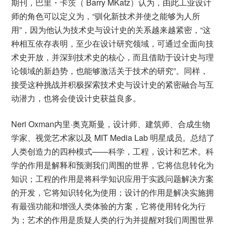
期刊，巴里・卡茨（ Barry MKatz）认为，由此工业设计
师的角色可以定义为，“驯化新技术并使之能够为人所
用”，因为他认为技术史与设计史的关系越来越紧密，“这
种相互依存表明，至少在设计研究领域，可通过全面向技
术史开放，并深到技术史的核心，而且借助于设计史与理
论领域的新趋势，也能够激活关于技术的研究”。同样，
接受这种挑战并积极探索技术史与设计史的紧密融合与互
动潜力，也将会使设计史获益良多。
Neri Oxman内里·奥克斯曼，设计师、建筑师、合成生物
学家、视觉艺术家以及 MIT Media Lab 明星成员。总结了
人类创造力的四种模式——科学，工程，设计和艺术。科
学的作用是解释和预测我们周围的世界，它将信息转化为
知识；工程的作用是将科学知识应用于实践问题解决方案
的开发，它将知识转化为使用；设计的作用是解决实施拥
有最强功能和增强人类体验的方案，它将使用转化为行
为；艺术的作用是质疑人类的行为并提醒对我们周围世界